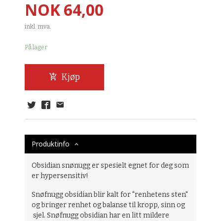
Pris
NOK
64,00
inkl. mva.
På lager
Kjøp
Produktinfo
Obsidian snønugg er spesielt egnet for deg som
er hypersensitiv!
Snøfnugg obsidian blir kalt for "renhetens sten"
og bringer renhet og balanse til kropp, sinn og
sjel. Snøfnugg obsidian har en litt mildere