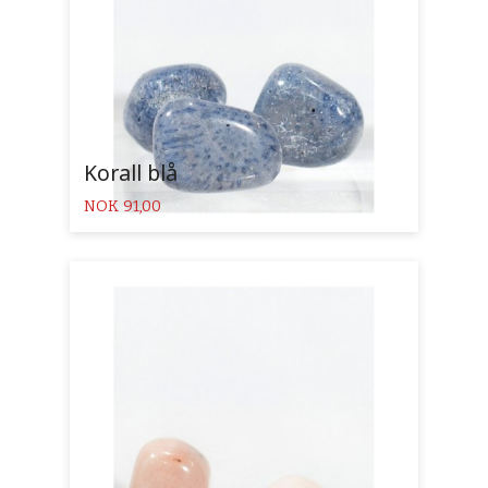
Korall blå
Pris
NOK
91,00