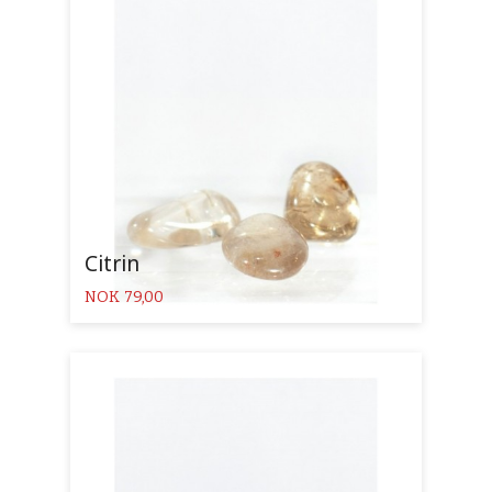
Citrin
Pris
NOK
79,00