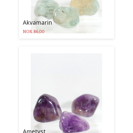
Akvamarin
Pris
NOK
86,00
Ametyst