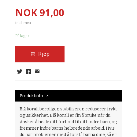
Pris
NOK
91,00
inkl. mva.
På lager
Kjøp
Produktinfo
Blå korall beroliger, stabiliserer, reduserer frykt
og usikkerhet. Blå korall er fin å bruke når du
ønsker å heale ditt forhold til ditt indre barn, og
fremmer indre barns helbredende arbeid. Hvis
du har problemer med å forstå barna dine, så er