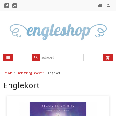
Gå
til
innholdet
Forside
Englekort og Tarotkort
Englekort
Englekort