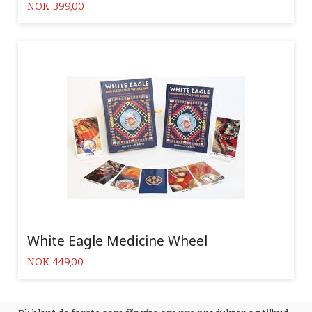
Pris
NOK
399,00
White Eagle Medicine Wheel
Pris
NOK
449,00