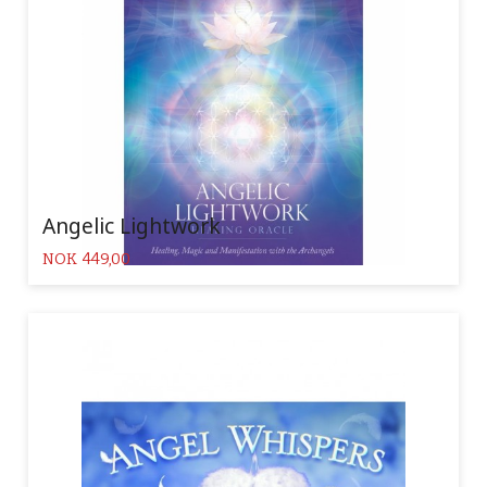
Angelic Lightwork
Pris
NOK
449,00