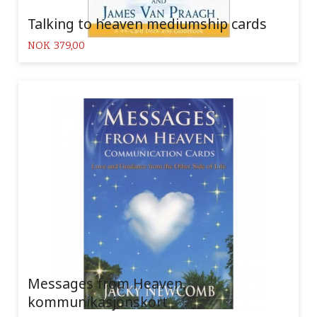
Talking to heaven mediumship cards
Pris
NOK
379,00
Messages from Heaven,
kommunikasjonskort