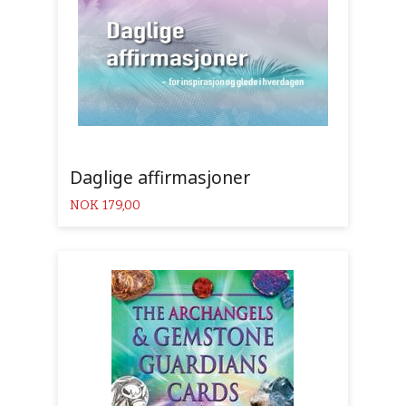
Daglige affirmasjoner
Pris
NOK
179,00