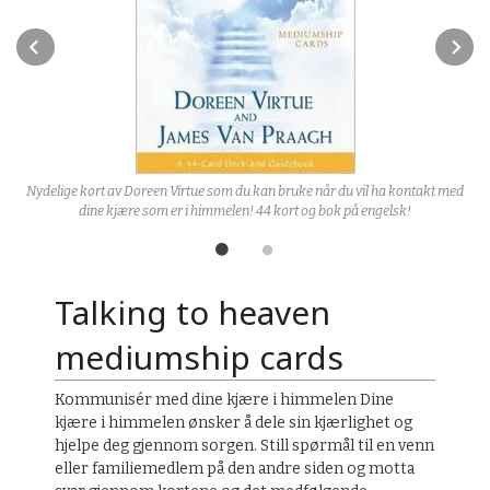
Prev
N
Nydelige kort av Doreen Virtue som du kan bruke når du vil ha kontakt med
dine kjære som er i himmelen! 44 kort og bok på engelsk!
Talking to heaven
mediumship cards
Kommunisér med dine kjære i himmelen Dine
kjære i himmelen ønsker å dele sin kjærlighet og
hjelpe deg gjennom sorgen. Still spørmål til en venn
eller familiemedlem på den andre siden og motta