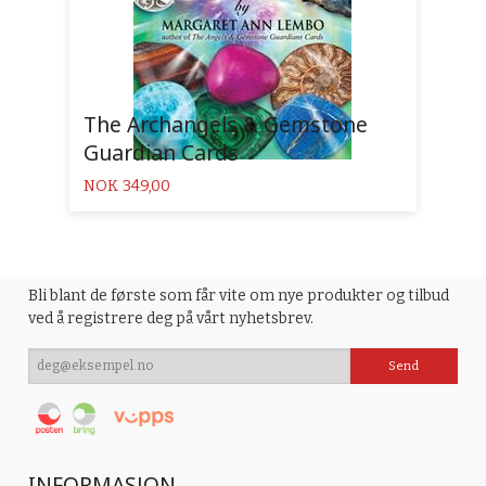
The Archangels & Gemstone
Guardian Cards
Pris
NOK
349,00
Bli blant de første som får vite om nye produkter og tilbud
ved å registrere deg på vårt nyhetsbrev.
INFORMASJON