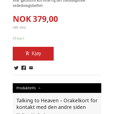
svar gjennom kortene og det medfølgende
veiledningsheftet.
Pris
NOK
379,00
inkl. mva.
På lager
Kjøp
Produktinfo
Talking to Heaven – Orakelkort for
kontakt med den andre siden