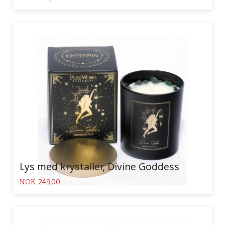
Lys med krystaller, Divine Goddess
Pris
NOK
249,00