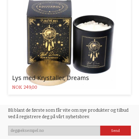
Lys med Krystaller, Dreams
Pris
NOK
249,00
Bli blant de første som får vite om nye produkter og tilbud
ved å registrere deg på vårt nyhetsbrev.