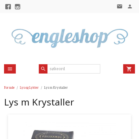
Gå
til
innholdet
Forside
Lys og Lykter
Lys m Krystaller
Lys m Krystaller