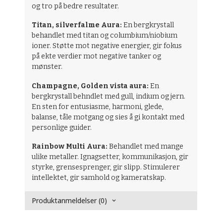
og tro på bedre resultater.
Titan, silverfalme Aura:
En bergkrystall
behandlet med titan og columbium/niobium
ioner. Støtte mot negative energier, gir fokus
på ekte verdier mot negative tanker og
mønster.
Champagne, Golden vista aura:
En
bergkrystall behndlet med gull, indium og jern.
En sten for entusiasme, harmoni, glede,
balanse, tåle motgang og sies å gi kontakt med
personlige guider.
Rainbow Multi Aura:
Behandlet med mange
ulike metaller. Ignagsetter, kommunikasjon, gir
styrke, grensesprenger, gir slipp. Stimulerer
intellektet, gir samhold og kameratskap.
Produktanmeldelser (0)