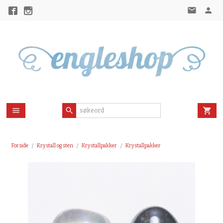
Gå
til
innholdet
Forside
Krystall og sten
Krystallpakker
Krystallpakker