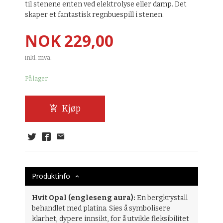
til stenene enten ved elektrolyse eller damp. Det
skaper et fantastisk regnbuespill i stenen.
Pris
NOK
229,00
inkl. mva.
På lager
Kjøp
Produktinfo
Hvit Opal (engleseng aura):
En bergkrystall
behandlet med platina. Sies å symbolisere
klarhet, dypere innsikt, for å utvikle fleksibilitet