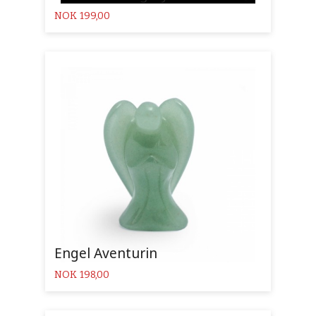
Pris
NOK
199,00
Engel Aventurin
Pris
NOK
198,00