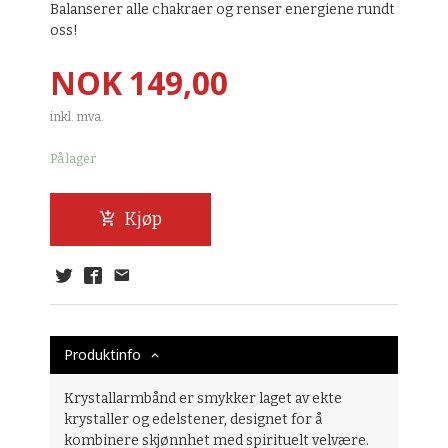
Balanserer alle chakraer og renser energiene rundt
oss!
Pris
NOK
149,00
inkl. mva.
På lager
Kjøp
Produktinfo
Krystallarmbånd er smykker laget av ekte
krystaller og edelstener, designet for å
kombinere skjønnhet med spirituelt velvære.