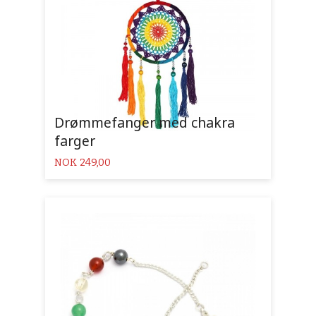
Drømmefanger med chakra
farger
Pris
NOK
249,00