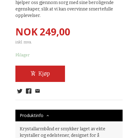
hjelper oss gjennom sorg med sine beroligende
egenskaper, slik at vi kan overvinne smertefulle
opplevelser.
Pris
NOK
249,00
inkl. mva.
På lager
Kjøp
Produktinfo
Krystallarmbånd er smykker laget av ekte
krystaller og edelstener, designet for å