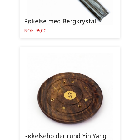
Røkelse med Bergkrystall
Pris
NOK
95,00
Røkelseholder rund Yin Yang