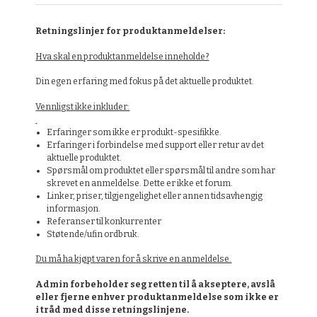
Retningslinjer for produktanmeldelser:
Hva skal en produktanmeldelse inneholde?
Din egen erfaring med fokus på det aktuelle produktet.
Vennligst ikke inkluder:
Erfaringer som ikke er produkt-spesifikke.
Erfaringer i forbindelse med support eller retur av det
aktuelle produktet.
Spørsmål om produktet eller spørsmål til andre som har
skrevet en anmeldelse. Dette er ikke et forum.
Linker, priser, tilgjengelighet eller annen tidsavhengig
informasjon.
Referanser til konkurrenter
Støtende/ufin ordbruk.
Du må ha kjøpt varen for å skrive en anmeldelse.
Admin forbeholder seg retten til å akseptere, avslå
eller fjerne enhver produktanmeldelse som ikke er
i tråd med disse retningslinjene.