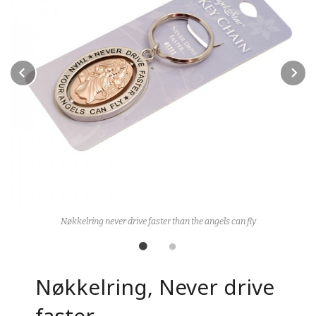
Prev
N
Nøkkelring never drive faster than the angels can fly
Nøkkelring, Never drive
faster