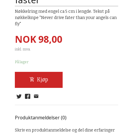
Nøkkelring med engel ca 5 cm i lengde. Tekst på
nøkkelknpe "Never drive fater than your angels can
fly"
Pris
NOK
98,00
inkl. mva.
På lager
Kjøp
Produktanmeldelser (0)
Skriv en produktanmeldelse og del dine erfaringer