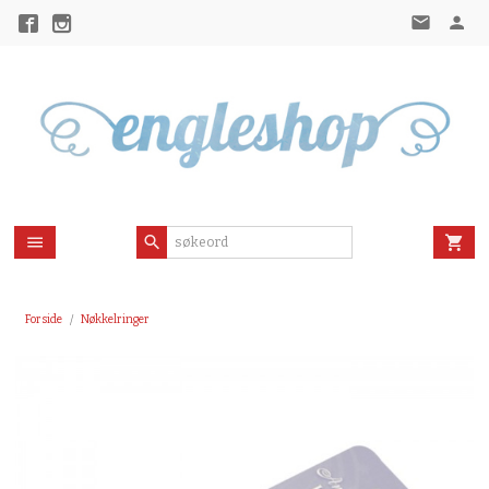
Gå
til
innholdet
Forside
Nøkkelringer