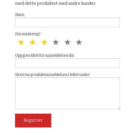
med dette produktet med andre kunder.
Navn
Din vurdering?
1 star
2 star
3 star
4 star
5 star
6 star
Oppgi en tittel for anmeldelsen din
Skriv inn produktanmeldelsen i feltet under