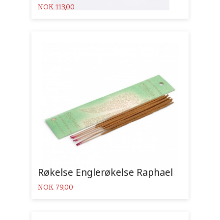
Pris
NOK
113,00
Røkelse Englerøkelse Raphael
Pris
NOK
79,00