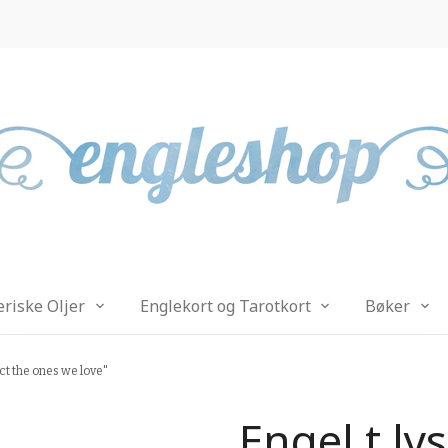
eriske Oljer
Englekort og Tarotkort
Bøker
ect the ones we love"
Engel t ly