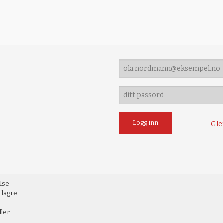
Gle
else
 lagre
ller