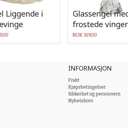
l Liggende i
Glassengel me
evinge
frostede vinger
Pris
9,00
NOK
169,00
INFORMASJON
Frakt
Kjøpsbetingelser
Sikkerhet og personvern
Nyhetsbrev