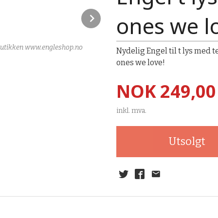
Next
ones we l
ettbutikken www.engleshop.no
Nydelig Engel til t lys med
ones we love!
Pris
NOK
249,00
inkl. mva.
Utsolgt