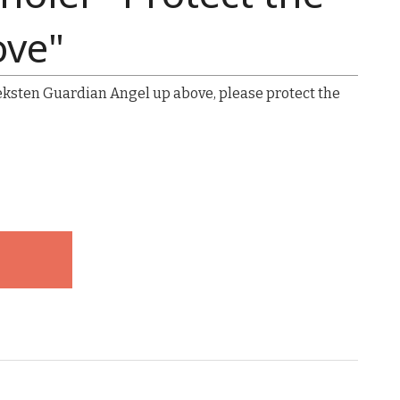
ove"
Engel til t 
 teksten Guardian Angel up above, please protect the