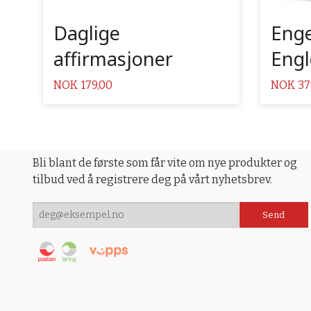
Daglige
Enge
affirmasjoner
Engl
Pris
Pris
NOK
179,00
NOK
37
Bli blant de første som får vite om nye produkter og
tilbud ved å registrere deg på vårt nyhetsbrev.