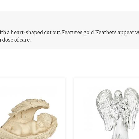
Bakside av engelen
th a heart-shaped cut out. Features gold 'Feathers appear wh
 dose of care.
Kjøp
Les mer