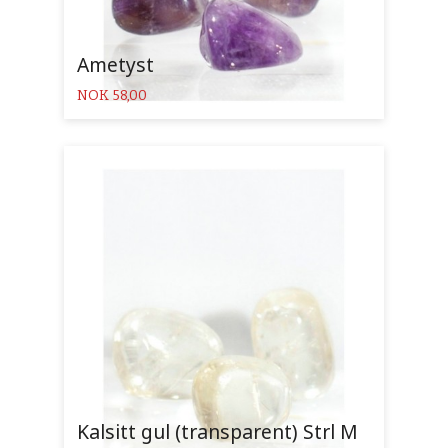
Ametyst
Pris
NOK
58,00
Kalsitt gul (transparent) Strl M