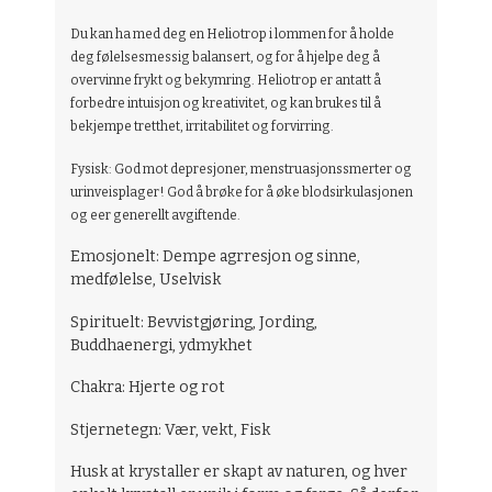
Du kan ha med deg en Heliotrop
i lommen for å holde
deg følelsesmessig balansert, og for å hjelpe deg å
overvinne frykt og bekymring. Heliotrop
er antatt å
forbedre intuisjon og kreativitet, og kan brukes til å
bekjempe tretthet, irritabilitet og forvirring.
Fysisk: God mot depresjoner, menstruasjonssmerter og
urinveisplager! God å brøke for å øke blodsirkulasjonen
og eer generellt avgiftende.
Emosjonelt: Dempe agrresjon og sinne,
medfølelse, Uselvisk
Spirituelt: Bevvistgjøring, Jording,
Buddhaenergi, ydmykhet
Chakra: Hjerte og rot
Stjernetegn: Vær, vekt, Fisk
Husk at krystaller er skapt av naturen, og hver