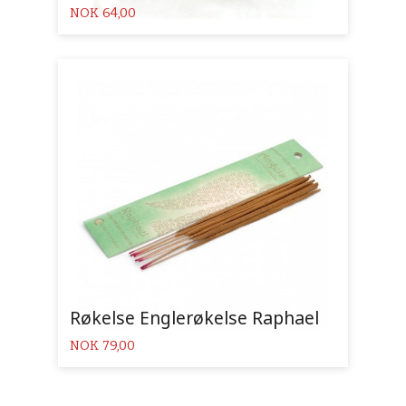
Pris
NOK
64,00
Røkelse Englerøkelse Raphael
Pris
NOK
79,00