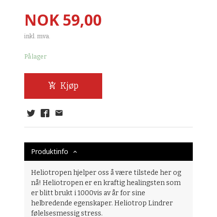
Pris
NOK
59,00
inkl. mva.
På lager
Kjøp
Produktinfo
Heliotropen hjelper oss å være tilstede her og
nå! Heliotropen er en kraftig healingsten som
er blitt brukt i 1000vis av år for sine
helbredende egenskaper. Heliotrop Lindrer
følelsesmessig stress.