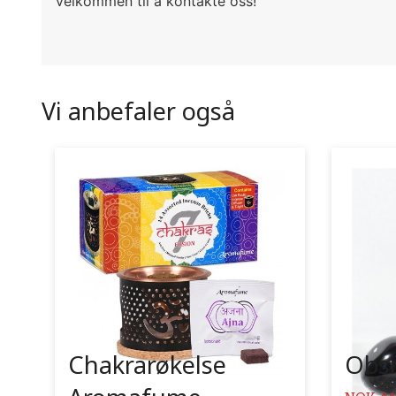
velkommen til å kontakte oss!
Vi anbefaler også
Chakrarøkelse
Obsi