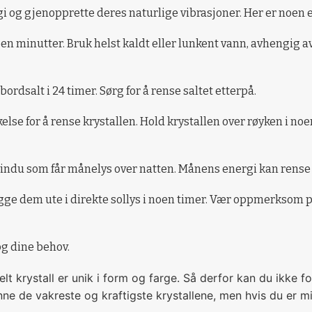
ergi og gjenopprette deres naturlige vibrasjoner. Her er noen
en minutter. Bruk helst kaldt eller lunkent vann, avhengig a
bordsalt i 24 timer. Sørg for å rense saltet etterpå.
kelse for å rense krystallen. Hold krystallen over røyken i n
t vindu som får månelys over natten. Månens energi kan rense 
legge dem ute i direkte sollys i noen timer. Vær oppmerksom på
og dine behov.
lt krystall er unik i form og farge. Så derfor kan du ikke fo
nne de vakreste og kraftigste krystallene, men hvis du er mi