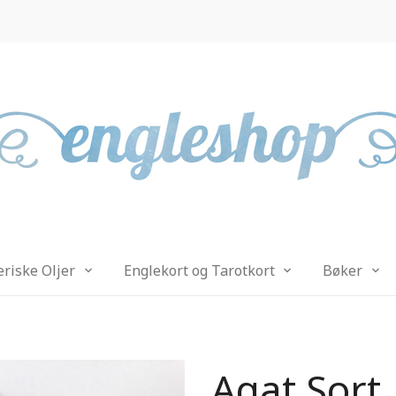
eriske Oljer
Englekort og Tarotkort
Bøker
Agat Sort