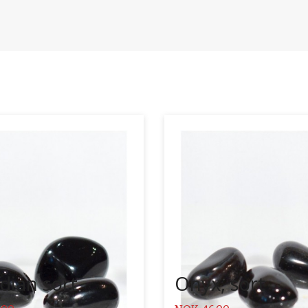
Kjøp
Kjøp
Les mer
Les mer
dian sort
Onyx, sort