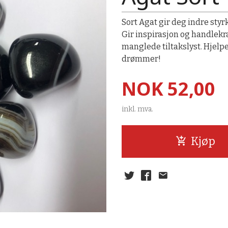
Sort Agat gir deg indre styrke
Gir inspirasjon og handlekra
manglede tiltakslyst. Hjelpe
drømmer!
Pris
NOK
52,00
inkl. mva.
Kjøp