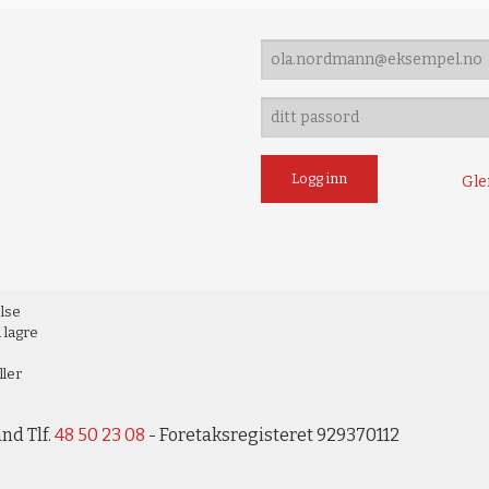
Gle
else
 lagre
ller
nd Tlf.
48 50 23 08
- Foretaksregisteret 929370112