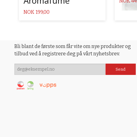
Aromafume
Pris
NOK
44
Pris
NOK
199,00
Bli blant de første som får vite om nye produkter og
tilbud ved å registrere deg på vårt nyhetsbrev.