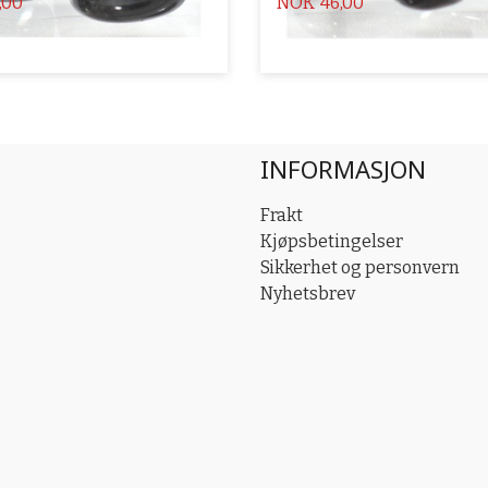
Pris
,00
NOK
46,00
INFORMASJON
Frakt
Kjøpsbetingelser
Sikkerhet og personvern
Nyhetsbrev