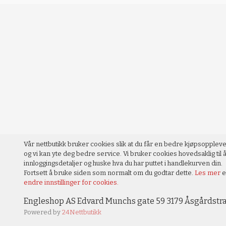
Vår nettbutikk bruker cookies slik at du får en bedre kjøpsopplev
og vi kan yte deg bedre service. Vi bruker cookies hovedsaklig til å
innloggingsdetaljer og huske hva du har puttet i handlekurven din.
Fortsett å bruke siden som normalt om du godtar dette.
Les mer
e
endre innstillinger for cookies.
Engleshop AS Edvard Munchs gate 59 3179 Åsgårdstra
Powered by
24Nettbutikk