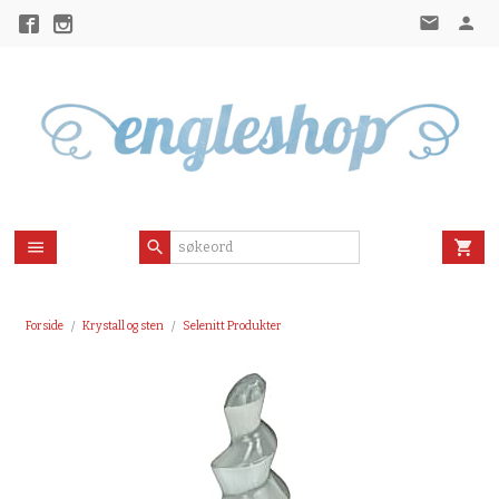
Gå
til
innholdet
Forside
Krystall og sten
Selenitt Produkter