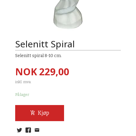
Selenitt Spiral
Selenitt spiral 8-10 cm.
Pris
NOK
229,00
inkl. mva.
På lager
Kjøp