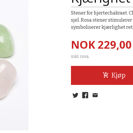
Stener for hjertechakraet. 
sjel. Rosa stener stimulerer
symboliserer kjærlighet ret
Pris
NOK
229,00
inkl. mva.
Kjøp