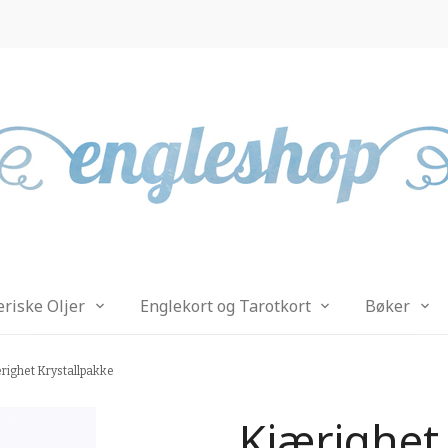
eriske Oljer
Englekort og Tarotkort
Bøker
righet Krystallpakke
Kjærighet