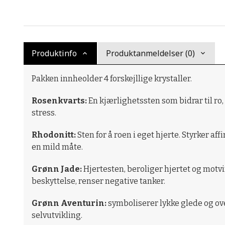
Produktinfo
Produktanmeldelser (0)
Pakken innheolder 4 forskejllige krystaller.
Rosenkvarts:
En kjærlighetssten som bidrar til ro, 
stress.
Rhodonitt:
Sten for å roen i eget hjerte. Styrker af
en mild måte.
Grønn Jade:
Hjertesten, beroliger hjertet og motvirk
beskyttelse, renser negative tanker.
Grønn Aventurin:
symboliserer lykke glede og ove
selvutvikling.