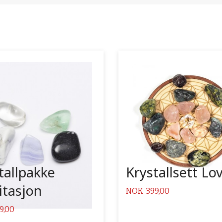
Kjøp
Les mer
tallpakke
Krystallsett Lo
tasjon
Pris
NOK
399,00
9,00