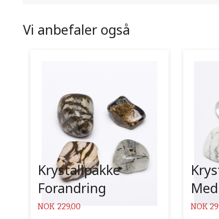
Vi anbefaler også
Kjøp
Les mer
Krystallpakke
Krys
Forandring
Medi
Pris
Pris
NOK
229,00
NOK
29