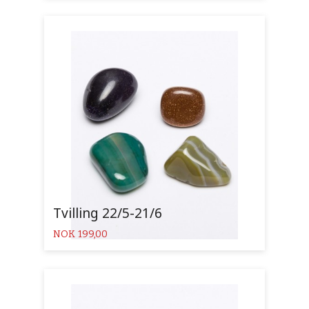
Tvilling 22/5-21/6
Pris
NOK
199,00