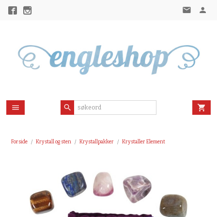
Gå
til
innholdet
Forside
Krystall og sten
Krystallpakker
Krystaller Element