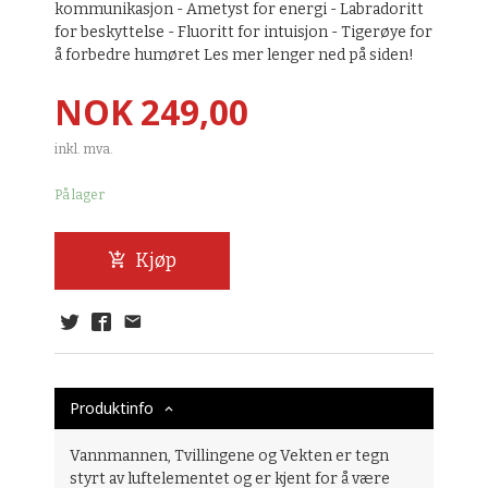
kommunikasjon - Ametyst for energi - Labradoritt
for beskyttelse - Fluoritt for intuisjon - Tigerøye for
å forbedre humøret Les mer lenger ned på siden!
Pris
NOK
249,00
inkl. mva.
På lager
Kjøp
Produktinfo
Vannmannen, Tvillingene og Vekten er tegn
styrt av luftelementet og er kjent for å være