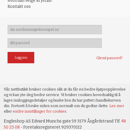
Hvordan velge krystall?
Kontakt oss
Glemt passord?
Vår nettbutikk bruker cookies slik at du får en bedre kjøpsopplevelse
og vi kan yte deg bedre service. Vi bruker cookies hovedsaklig til å
lagre innloggingsdetaljer og huske hva du har puttet i handlekurven
din. Fortsett å bruke siden som normalt om du godtar dette.
Les mer
eller
endre innstillinger for cookies.
Engleshop AS Edvard Munchs gate 59 3179 Åsgårdstrand Tlf.
48
50 23 08
- Foretaksregisteret 929370112