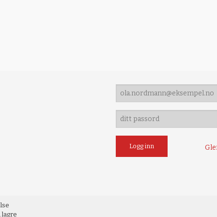
Gle
else
 lagre