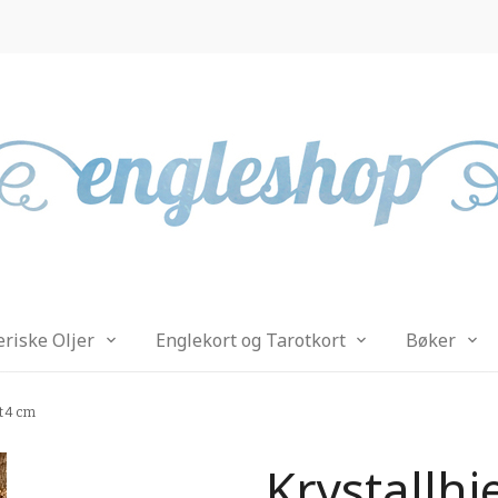
eriske Oljer
Englekort og Tarotkort
Bøker
tt 4 cm
Krystallhj