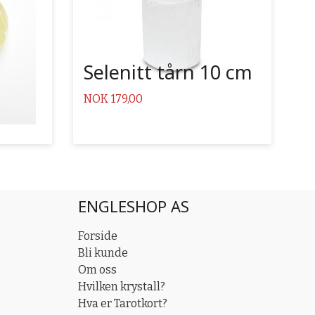
Selenitt tårn 10 cm
Pris
NOK
179,00
ENGLESHOP AS
Forside
Bli kunde
Om oss
Hvilken krystall?
Hva er Tarotkort?