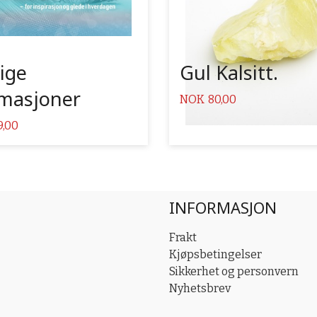
ige
Gul Kalsitt.
rmasjoner
Pris
NOK
80,00
9,00
INFORMASJON
Frakt
Kjøpsbetingelser
Sikkerhet og personvern
Nyhetsbrev