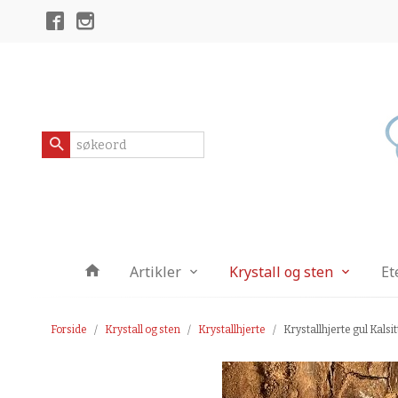
Gå
Lukk
til
innholdet
Produkter
Artikler
Krystall og sten
Et
Forside
Krystall og sten
Krystallhjerte
Krystallhjerte gul Kalsi