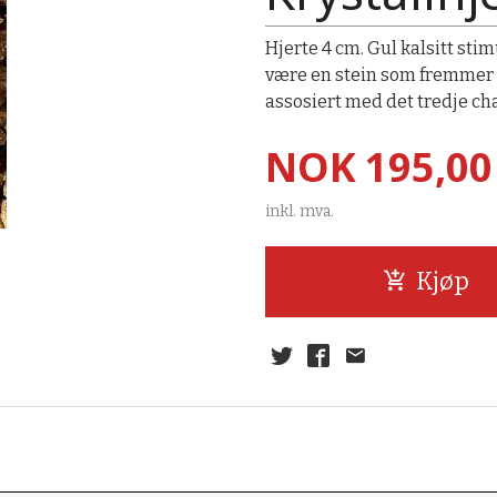
Hjerte 4 cm. Gul kalsitt sti
være en stein som fremmer gl
assosiert med det tredje cha
Pris
NOK
195,00
inkl. mva.
Kjøp