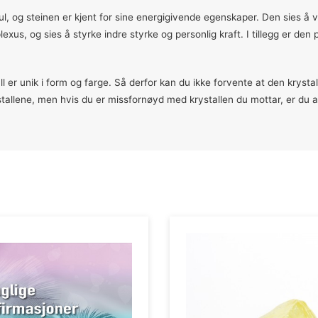
gul, og steinen er kjent for sine energigivende egenskaper. Den sies å v
lexus, og sies å styrke indre styrke og personlig kraft. I tillegg er den
l er unik i form og farge. Så derfor kan du ikke forvente at den krystall
tallene, men hvis du er missfornøyd med krystallen du mottar, er du al