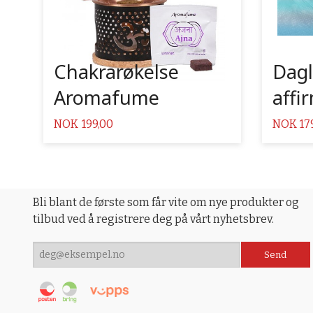
Chakrarøkelse
Dagl
Aromafume
affi
Pris
Pris
NOK
199,00
NOK
17
Bli blant de første som får vite om nye produkter og
tilbud ved å registrere deg på vårt nyhetsbrev.