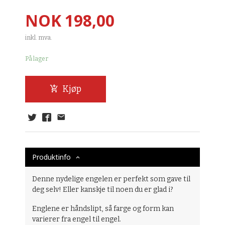
Pris
NOK
198,00
inkl. mva.
På lager
Kjøp
Produktinfo
Denne nydelige engelen er perfekt som gave til
deg selv! Eller kanskje til noen du er glad i?
Englene er håndslipt, så farge og form kan
varierer fra engel til engel.