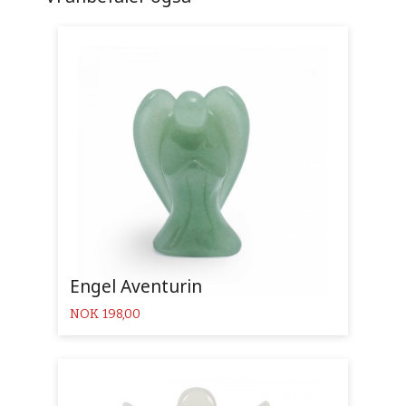
Engel Aventurin
Pris
NOK
198,00