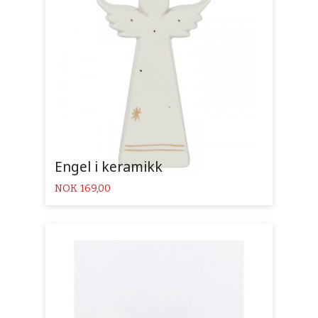
Engel i keramikk
Pris
NOK
169,00