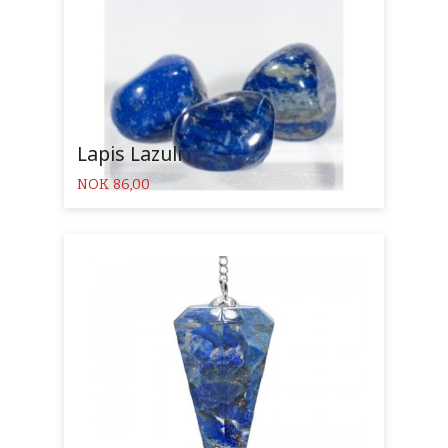
Lapis Lazuli
Pris
NOK
86,00