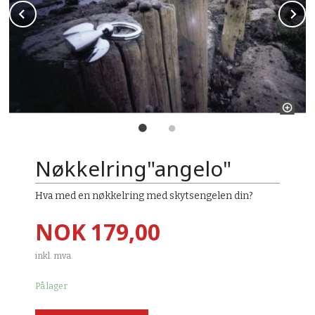
Prev
N
Nøkkelring"angelo"
Hva med en nøkkelring med skytsengelen din?
Pris
NOK
179,00
inkl. mva.
På lager