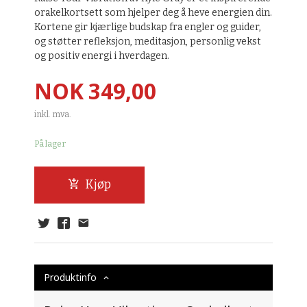
orakelkortsett som hjelper deg å heve energien din.
Kortene gir kjærlige budskap fra engler og guider,
og støtter refleksjon, meditasjon, personlig vekst
og positiv energi i hverdagen.
Pris
NOK
349,00
inkl. mva.
På lager
Kjøp
Produktinfo