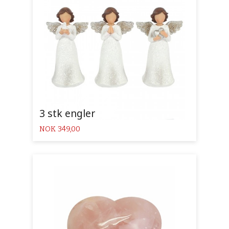
3 stk engler
Pris
NOK
349,00