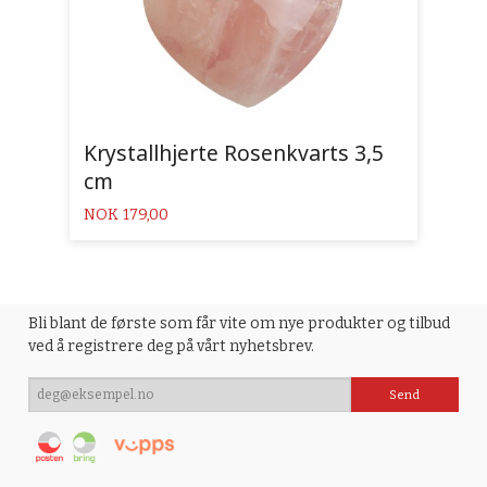
Krystallhjerte Rosenkvarts 3,5
cm
Pris
NOK
179,00
Bli blant de første som får vite om nye produkter og tilbud
ved å registrere deg på vårt nyhetsbrev.