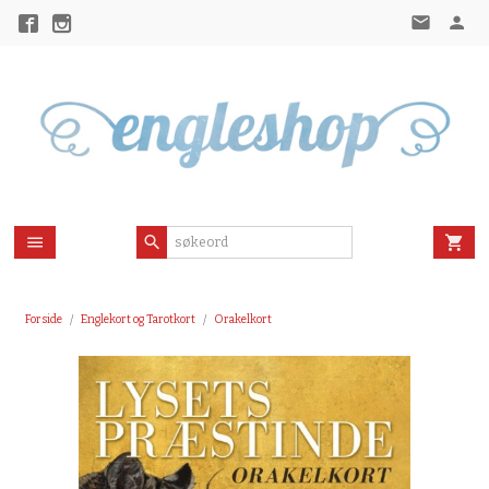
Gå
til
innholdet
Forside
Englekort og Tarotkort
Orakelkort