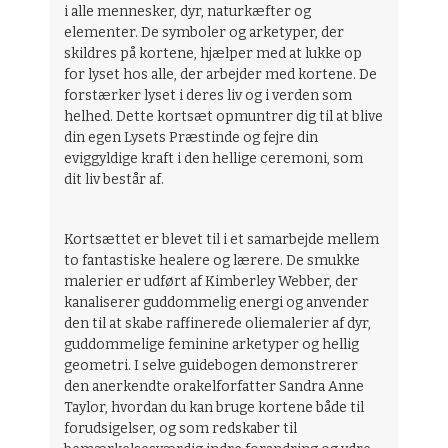
i alle mennesker, dyr, naturkæfter og
elementer. De symboler og arketyper, der
skildres på kortene, hjælper med at lukke op
for lyset hos alle, der arbejder med kortene. De
forstærker lyset i deres liv og i verden som
helhed. Dette kortsæt opmuntrer dig til at blive
din egen Lysets Præstinde og fejre din
eviggyldige kraft i den hellige ceremoni, som
dit liv består af.
Kortsættet er blevet til i et samarbejde mellem
to fantastiske healere og lærere. De smukke
malerier er udført af Kimberley Webber, der
kanaliserer guddommelig energi og anvender
den til at skabe raffinerede oliemalerier af dyr,
guddommelige feminine arketyper og hellig
geometri. I selve guidebogen demonstrerer
den anerkendte orakelforfatter Sandra Anne
Taylor, hvordan du kan bruge kortene både til
forudsigelser, og som redskaber til