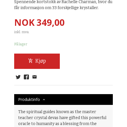
Spennende kortstokk av Rachelle Charman, hvor du
får informasjon om 33 forskjellige krystaller.
Pris
NOK
349,00
inkl. mva.
På lager
Kjøp
Produktinfo
The spiritual guides known as the master
teacher crystal devas have gifted this powerful
oracle to humanity as a blessing from the