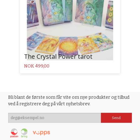
The Crystal Power tarot
Pris
NOK
499,00
Bli blant de første som får vite om nye produkter og tilbud
ved å registrere deg på vårt nyhetsbrev.