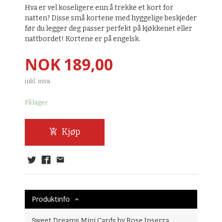
Hva er vel koseligere enn å trekke et kort for
natten? Disse små kortene med hyggelige beskjeder
før du legger deg passer perfekt på kjøkkenet eller
nattbordet! Kortene er på engelsk.
Pris
NOK
189,00
inkl. mva.
På lager
Kjøp
Produktinfo
Sweet Dreams Mini Cards by Rose Inserra