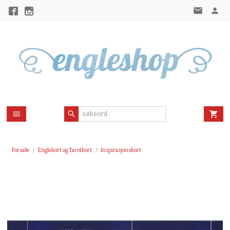
Gå
til
innholdet
Forside
Englekort og Tarotkort
Inspirasjonskort