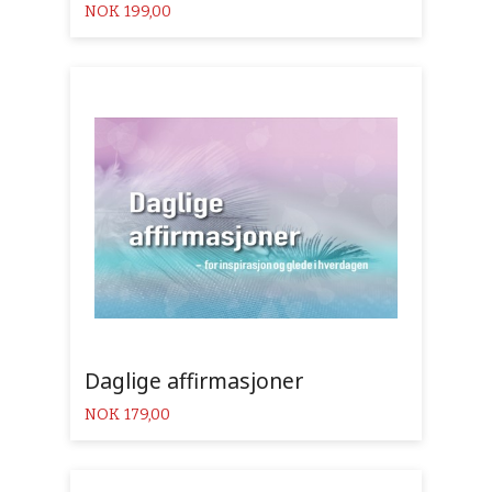
Pris
NOK
199,00
Daglige affirmasjoner
Pris
NOK
179,00