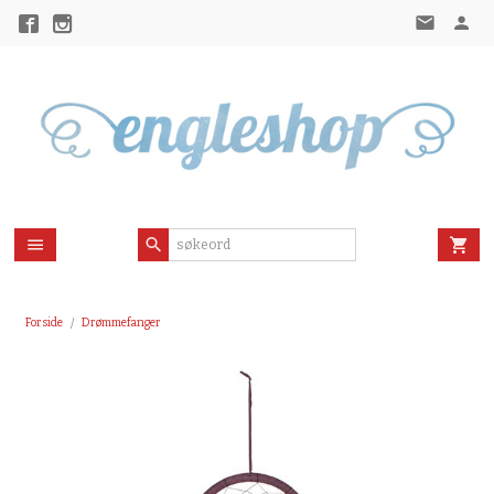
Gå
til
innholdet
Forside
Drømmefanger