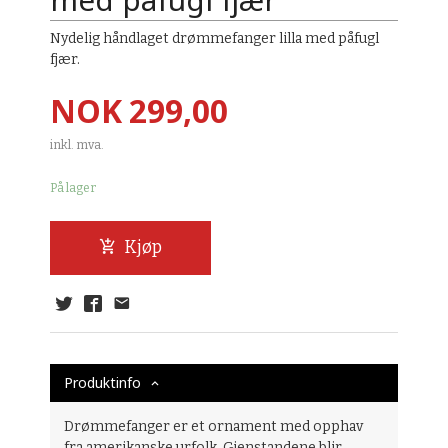
Nydelig håndlaget drømmefanger lilla med påfugl
fjær.
Pris
NOK
299,00
inkl. mva.
På lager
Kjøp
Produktinfo
Drømmefanger er et ornament med opphav
fra amerikanske urfolk. Gjenstandene blir