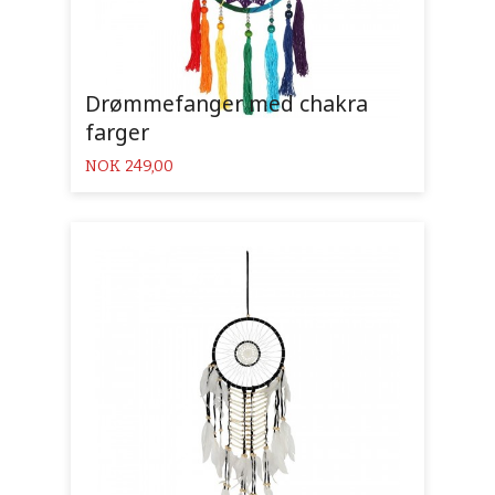
Drømmefanger med chakra
farger
Pris
NOK
249,00