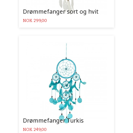
Drømmefanger sort og hvit
Pris
NOK
299,00
Drømmefanger Turkis
Pris
NOK
249,00