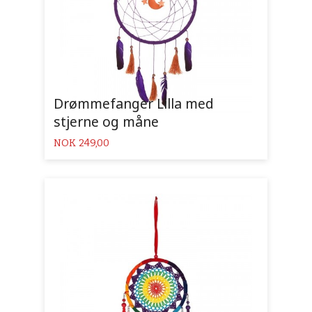
Drømmefanger Lilla med
stjerne og måne
Pris
NOK
249,00