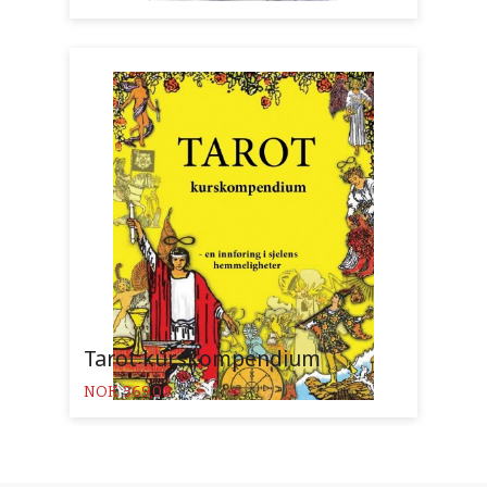
Tarot kurskompendium
Pris
NOK
369,00