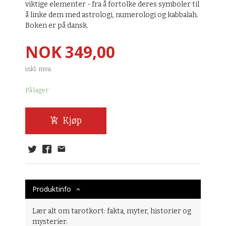
viktige elementer - fra å fortolke deres symboler til
å linke dem med astrologi, numerologi og kabbalah.
Boken er på dansk.
Pris
NOK
349,00
inkl. mva.
På lager
Kjøp
Produktinfo
Lær alt om tarotkort: fakta, myter, historier og
mysterier.