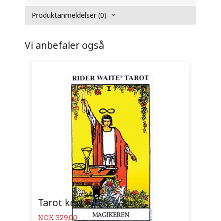
Produktanmeldelser (0)
Vi anbefaler også
Tarot kort Rider Waite
Pris
NOK
329,00