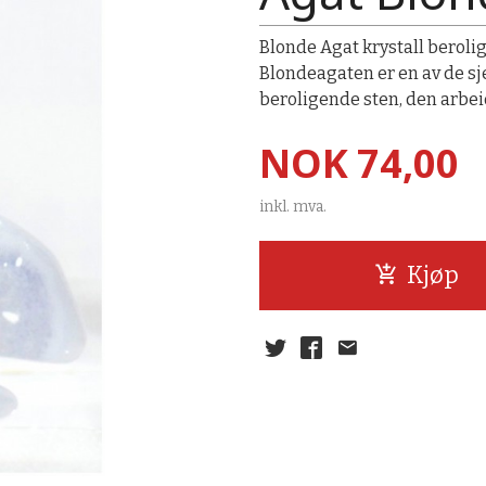
Blonde Agat krystall berolig
Blondeagaten er en av de sj
beroligende sten, den arbei
Pris
NOK
74,00
inkl. mva.
Kjøp