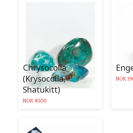
Kjøp
Les mer
Chrysocolla
Enge
(Krysocolla,
Pris
NOK
19
Shatukitt)
Pris
NOK
80,00