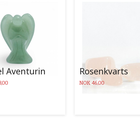
Kjøp
Kjøp
Les mer
Les mer
l Aventurin
Rosenkvarts
Pris
8,00
NOK
46,00