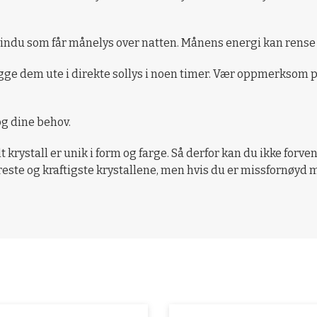
 vindu som får månelys over natten. Månens energi kan rense 
egge dem ute i direkte sollys i noen timer. Vær oppmerksom på
og dine behov.
 krystall er unik i form og farge. Så derfor kan du ikke forven
reste og kraftigste krystallene, men hvis du er missfornøyd m