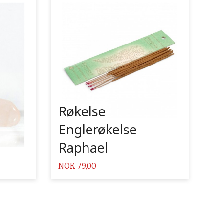
Kjøp
Les mer
Røkelse
Englerøkelse
Raphael
Pris
NOK
79,00