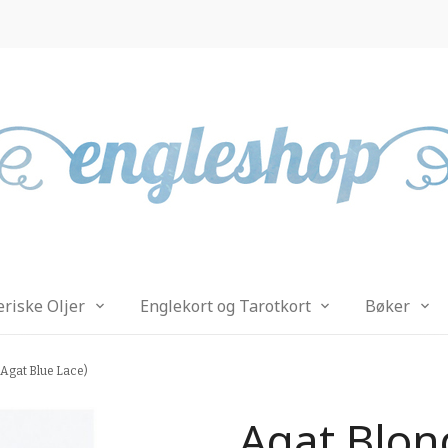
eriske Oljer
Englekort og Tarotkort
Bøker
 Agat Blue Lace)
Agat Blond