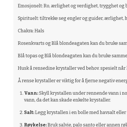
Emosjonelt: Ro, ærlighet og verdighet, trygghet og
Spirituelt: tiltrekke seg engler og guider, ærlighet,
Chakra: Hals
Rosenkvarts og Blå blondeagaten kan du bruke sam
Blå topas og Blå blondeagaten kan du bruke sammen f
Husk å rensedine krystaller ved behov. spesielt når
Å rense krystaller er viktig for å fjerne negativ en
Vann:
Skyll krystallen under rennende vann i no
vann, da det kan skade enkelte krystaller.
Salt:
Legg krystallen i en bolle med havsalt eller b
Røykelse:
Bruk salvie, palo santo eller annen rø