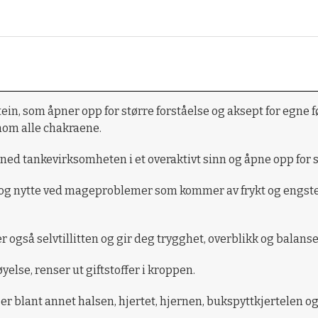
in, som åpner opp for større forståelse og aksept for egne fø
nom alle chakraene.
 ned tankevirksomheten i et overaktivt sinn og åpne opp for s
elp og nytte ved mageproblemer som kommer av frykt og engs
r også selvtillitten og gir deg trygghet, overblikk og balanse
else, renser ut giftstoffer i kroppen.
r blant annet halsen, hjertet, hjernen, bukspyttkjertelen o