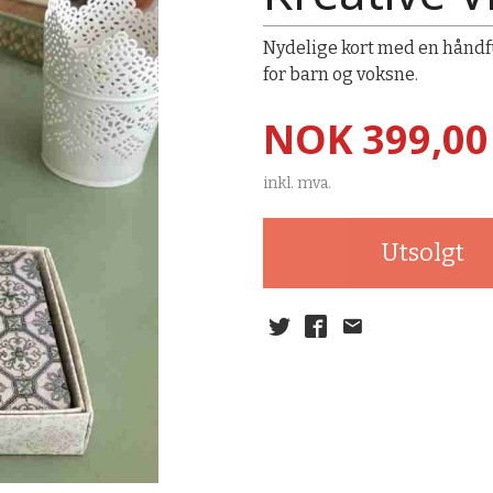
Nydelige kort med en håndful
for barn og voksne.
Pris
NOK
399,00
inkl. mva.
Utsolgt