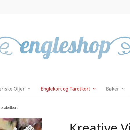
eriske Oljer
Englekort og Tarotkort
Bøker
 orakelkort
Kreative V