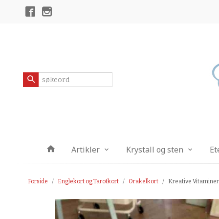
Gå
Lukk
til
innholdet
Produkter
Artikler
Krystall og sten
Et
Forside
Englekort og Tarotkort
Orakelkort
Kreative Vitaminer