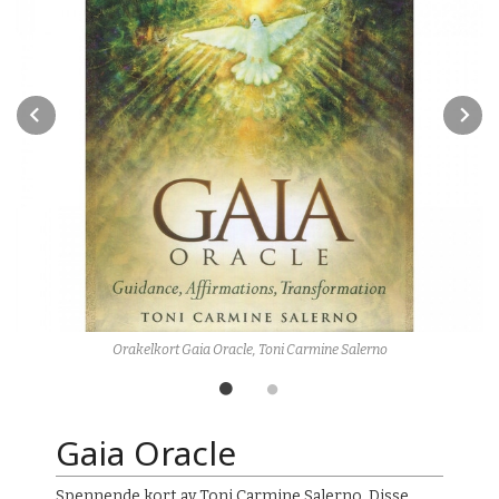
Prev
N
Orakelkort Gaia Oracle, Toni Carmine Salerno
Gaia Oracle
Spennende kort av Toni Carmine Salerno. Disse