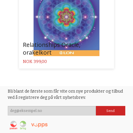
Relationships Oracle,
orakelkort
Pris
NOK
399,00
Bli blant de første som får vite om nye produkter og tilbud
ved å registrere deg på vårt nyhetsbrev.