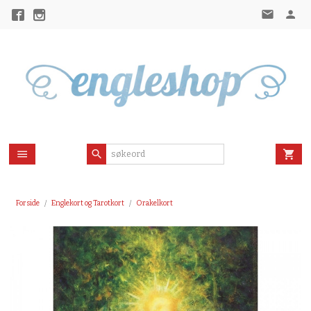
Gå
til
innholdet
Forside
Englekort og Tarotkort
Orakelkort