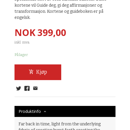
kortene vil Guide deg, gi deg affirmasjoner og
transformasjon. Kortene og guideboken er på
engelsk.
Pris
NOK
399,00
inkl. mva.
På lager
Kjøp
Produktinfo
Far back in time, light from the underlying