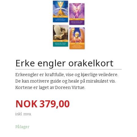
Erke engler orakelkort
Erkeengler er kraftfulle, vise og kjærlige veiledere.
De kan motivere guide og heale på mirakuløst vis.
Kortene er laget av Doreen Virtue.
Pris
NOK
379,00
inkl. mva.
På lager