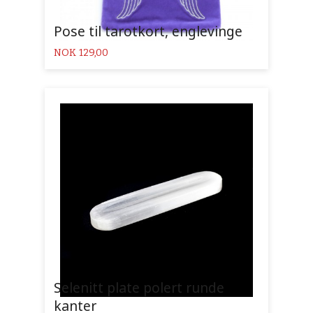
Pose til tarotkort, englevinge
Pris
NOK
129,00
Selenitt plate polert runde
kanter