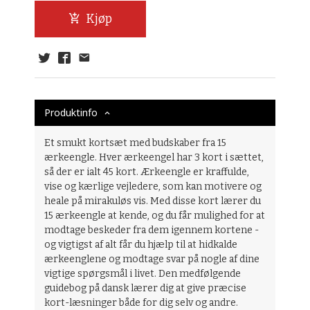
Kjøp
Produktinfo
Et smukt kortsæt med budskaber fra 15
ærkeengle. Hver ærkeengel har 3 kort i sættet,
så der er ialt 45 kort. Ærkeengle er kraffulde,
vise og kærlige vejledere, som kan motivere og
heale på mirakuløs vis. Med disse kort lærer du
15 ærkeengle at kende, og du får mulighed for at
modtage beskeder fra dem igennem kortene -
og vigtigst af alt får du hjælp til at hidkalde
ærkeenglene og modtage svar på nogle af dine
vigtige spørgsmål i livet. Den medfølgende
guidebog på dansk lærer dig at give præcise
kort-læsninger både for dig selv og andre.