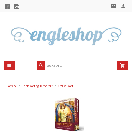
Gå
til
innholdet
Forside
Englekort og Tarotkort
Orakelkort