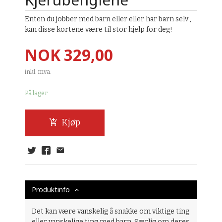
Enten du jobber med barn eller eller har barn selv ,
kan disse kortene være til stor hjelp for deg!
Pris
NOK
329,00
inkl. mva.
På lager
Kjøp
Produktinfo
Det kan være vanskelig å snakke om viktige ting
eller vanskelige ting med barn. Særlig om deres